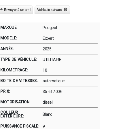
Envoyer à un ami
Véhicule suivant
MARQUE:
Peugeot
MODÈLE:
Expert
ANNÉE:
2025
TYPE DE VÉHICULE:
UTILITAIRE
KILOMÉTRAGE:
10
BOITE DE VITESSES:
automatique
PRIX:
35 617,00€
MOTORISATION:
diesel
COULEUR
Blanc
EXTÉRIEURE:
PUISSANCE FISCALE:
9