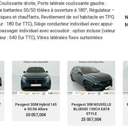
oulissante droite, Porte latérale coulissante gauche :
ère battantes 50/50 tôlées à ouverture à 180°, Régulateur –
triques et chauffants, Revêtement de sol habitacle en TPO,
N
r : 180 Eur TTC), Siège conducteur individuel avec appui-
M
passager individuel avec accoudoir : option incluse (valeur
leur : 540 Eur TTC), Vitres latérales fixes surteintées
T
Peugeot 3008 Hybrid 145
Peugeot 308 NOUVELLE
e-DCS6 Allure
BLUEHDI 130CH EAT8
STYLE
30 057,00€
25 057,00€