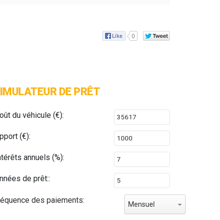
0
IMULATEUR DE PRÊT
oût du véhicule (€):
pport (€):
ntérêts annuels (%):
nnées de prêt::
réquence des paiements:
Mensuel