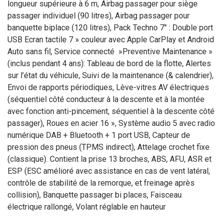
longueur supérieure à 6 m, Airbag passager pour siège
passager individuel (90 litres), Airbag passager pour
banquette biplace (120 litres), Pack Techno 7" : Double port
USB Ecran tactile 7 » couleur avec Apple CarPlay et Android
Auto sans fil, Service connecté »Preventive Maintenance »
(inclus pendant 4 ans): Tableau de bord de la flotte, Alertes
sur l’état du véhicule, Suivi de la maintenance (& calendrier),
Envoi de rapports périodiques, Lève-vitres AV électriques
(séquentiel côté conducteur à la descente et à la montée
avec fonction anti-pincement, séquentiel à la descente côté
passager), Roues en acier 16 », Système audio 5 avec radio
numérique DAB + Bluetooth + 1 port USB, Capteur de
pression des pneus (TPMS indirect), Attelage crochet fixe
(classique). Contient la prise 13 broches, ABS, AFU, ASR et
ESP (ESC amélioré avec assistance en cas de vent latéral,
contrôle de stabilité de la remorque, et freinage après
collision), Banquette passager bi places, Faisceau
électrique rallongé, Volant réglable en hauteur