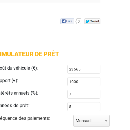
0
IMULATEUR DE PRÊT
oût du véhicule (€):
pport (€):
ntérêts annuels (%):
nnées de prêt::
réquence des paiements:
Mensuel