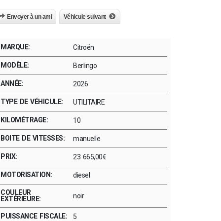
Envoyer à un ami
Véhicule suivant
MARQUE:
Citroën
MODÈLE:
Berlingo
ANNÉE:
2026
TYPE DE VÉHICULE:
UTILITAIRE
KILOMÉTRAGE:
10
BOITE DE VITESSES:
manuelle
PRIX:
23 665,00€
MOTORISATION:
diesel
COULEUR
noir
EXTÉRIEURE:
PUISSANCE FISCALE:
5