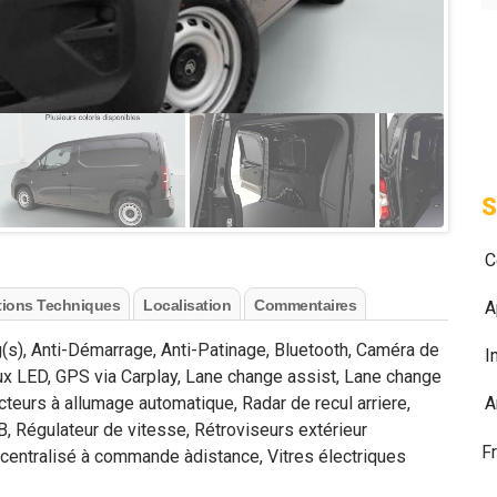
S
C
tions Techniques
Localisation
Commentaires
A
g(s), Anti-Démarrage, Anti-Patinage, Bluetooth, Caméra de
I
 Feux LED, GPS via Carplay, Lane change assist, Lane change
cteurs à allumage automatique, Radar de recul arriere,
A
 Régulateur de vitesse, Rétroviseurs extérieur
F
 centralisé à commande àdistance, Vitres électriques