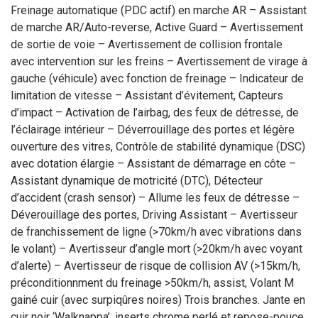
Freinage automatique (PDC actif) en marche AR – Assistant
de marche AR/Auto-reverse, Active Guard – Avertissement
de sortie de voie – Avertissement de collision frontale
avec intervention sur les freins – Avertissement de virage à
gauche (véhicule) avec fonction de freinage – Indicateur de
limitation de vitesse – Assistant d’évitement, Capteurs
d’impact – Activation de l’airbag, des feux de détresse, de
l’éclairage intérieur – Déverrouillage des portes et légère
ouverture des vitres, Contrôle de stabilité dynamique (DSC)
avec dotation élargie – Assistant de démarrage en côte –
Assistant dynamique de motricité (DTC), Détecteur
d’accident (crash sensor) – Allume les feux de détresse –
Déverouillage des portes, Driving Assistant – Avertisseur
de franchissement de ligne (>70km/h avec vibrations dans
le volant) – Avertisseur d’angle mort (>20km/h avec voyant
d’alerte) – Avertisseur de risque de collision AV (>15km/h,
préconditionnment du freinage >50km/h, assist, Volant M
gainé cuir (avec surpiqûres noires) Trois branches. Jante en
cuir noir ‘Walknappa’, inserts chrome perlé et repose-pouce