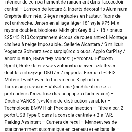
intérieur du compartiement de rangement dans l’accoudoir
central – Lampes de lecture à, Inserts décoratifs Aluminium
Graphite illuminés, Sièges réglables en hauteur, Tapis de
sol anthracite, Jantes en alliage léger 18" style 975 M, à
rayons doubles, bicolores Midnight Grey 8 J x 18 / pneus
225/45 R18.Comprennent écrous de roues antivol. Montage
chaînes à neige impossible., Sellerie Alcantara / Similicuir
Veganza Schwarz avec surpiqûres bleues, Apple CarPlay /
Android Auto, BMW "My Modes" (Personal/ Efficient/
Sport), Boîte de vitesses automatique avec palettes à
double embrayage DKG7 à 7 rapports, Fixation ISOFIX,
Moteur TwinPower Turbo essence 3 cylindres -
Turbocompresseur – Valvetronic (modification de la
profondeur d’ouverture des soupapes d’admission) –
Double VANOS (système de distribution variable) –
Technologie BMW High Precision Injection – Filtre à par, 2
ports USB Type C dans la console centrale + 2 à l’AR,
Parking Assistant – Caméra de recul – Manoeuvres de
stationnemment automatique en créneau et en bataille –