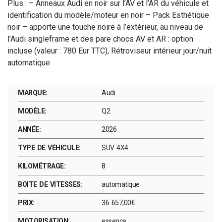
Plus : – Anneaux Audi en noir sur l’AV et l’AR du véhicule et
identification du modèle/moteur en noir – Pack Esthétique
noir – apporte une touche noire à l’extérieur, au niveau de
l’Audi singleframe et des pare chocs AV et AR : option
incluse (valeur : 780 Eur TTC), Rétroviseur intérieur jour/nuit
automatique
MARQUE:
Audi
MODÈLE:
Q2
ANNÉE:
2026
TYPE DE VÉHICULE:
SUV 4X4
KILOMÉTRAGE:
8
BOITE DE VITESSES:
automatique
PRIX:
36 657,00€
MOTORISATION:
essence