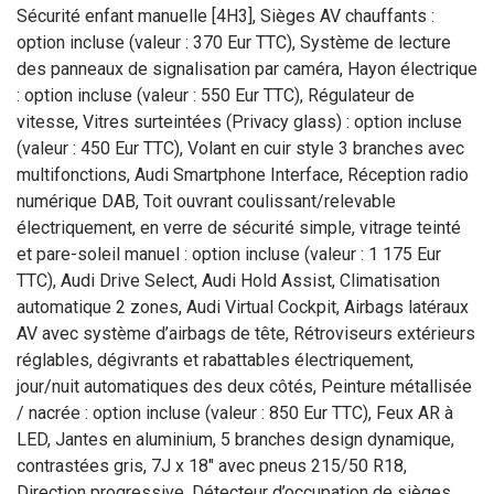
Sécurité enfant manuelle [4H3], Sièges AV chauffants :
option incluse (valeur : 370 Eur TTC), Système de lecture
des panneaux de signalisation par caméra, Hayon électrique
: option incluse (valeur : 550 Eur TTC), Régulateur de
vitesse, Vitres surteintées (Privacy glass) : option incluse
(valeur : 450 Eur TTC), Volant en cuir style 3 branches avec
multifonctions, Audi Smartphone Interface, Réception radio
numérique DAB, Toit ouvrant coulissant/relevable
électriquement, en verre de sécurité simple, vitrage teinté
et pare-soleil manuel : option incluse (valeur : 1 175 Eur
TTC), Audi Drive Select, Audi Hold Assist, Climatisation
automatique 2 zones, Audi Virtual Cockpit, Airbags latéraux
AV avec système d’airbags de tête, Rétroviseurs extérieurs
réglables, dégivrants et rabattables électriquement,
jour/nuit automatiques des deux côtés, Peinture métallisée
/ nacrée : option incluse (valeur : 850 Eur TTC), Feux AR à
LED, Jantes en aluminium, 5 branches design dynamique,
contrastées gris, 7J x 18" avec pneus 215/50 R18,
Direction progressive, Détecteur d’occupation de sièges,